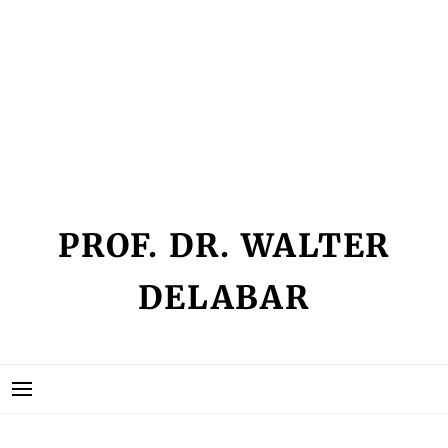
Skip
IMPRESSUM
to
KEIN ZUGRIFF
content
KONTAKT
SEMINARLISTE
VITA
PROF. DR. WALTER
DELABAR