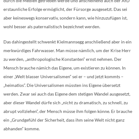
durch die Medien getrieben werde und anscheinend auch der AfD
erstaunliche Erfolge ermöglicht, der Fürsorge ausgesetzt. Das sei
aber keineswegs konservativ, sondern kann, wie hinzuzufügen ist,
wohl besser als paternalistisch bezeichnet werden.
Das dahingestellt schwenkt Kielmannsegg anschließend aber in ein
merkwürdiges Fahrwasser. Man müsse nämlich, um der Krise Herr
zu werden, „anthropologische Konstanten“ ernst nehmen. Der
Mensch brauche nämich das Eigene, um existieren zu können. In
einer „Welt blasser Universalismen“ sei er – und jetzt kommts –
„heimatlos“. Die Universalismen müssten ins Eigene übersetzt
werden. Zwar sei auch das Eigene dem stetigen Wandel ausgesetzt,
aber dieser Wandel dürfe sich „nicht zu dramatisch, zu schnell, zu
abrupt vollziehen“, der Mensch müsse ihm folgen könne. Er brauche
ein „Grundgefühl der Sicherheit, dass ihm seine Welt nicht ganz
abhanden“ komme.