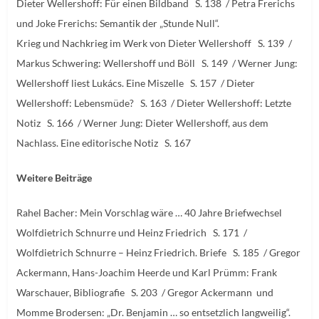
Dieter Wellershoff: Für einen Bildband S. 138 / Petra Frerichs
und Joke Frerichs: Semantik der „Stunde Null“.
Krieg und Nachkrieg im Werk von Dieter Wellershoff S. 139 /
Markus Schwering: Wellershoff und Böll S. 149 / Werner Jung:
Wellershoff liest Lukács. Eine Miszelle S. 157 / Dieter
Wellershoff: Lebensmüde? S. 163 / Dieter Wellershoff: Letzte
Notiz S. 166 / Werner Jung: Dieter Wellershoff, aus dem
Nachlass. Eine editorische Notiz S. 167
Weitere Beiträge
Rahel Bacher: Mein Vorschlag wäre … 40 Jahre Briefwechsel
Wolfdietrich Schnurre und Heinz Friedrich S. 171 /
Wolfdietrich Schnurre – Heinz Friedrich. Briefe S. 185 / Gregor
Ackermann, Hans-Joachim Heerde und Karl Prümm: Frank
Warschauer, Bibliografie S. 203 / Gregor Ackermann und
Momme Brodersen: „Dr. Benjamin … so entsetzlich langweilig“.