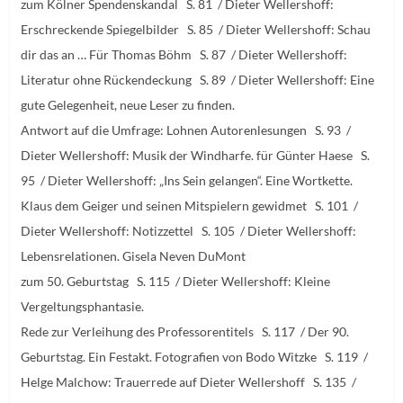
zum Kölner Spendenskandal S. 81 / Dieter Wellershoff:
Erschreckende Spiegelbilder S. 85 / Dieter Wellershoff: Schau
dir das an … Für Thomas Böhm S. 87 / Dieter Wellershoff:
Literatur ohne Rückendeckung S. 89 / Dieter Wellershoff: Eine
gute Gelegenheit, neue Leser zu finden.
Antwort auf die Umfrage: Lohnen Autorenlesungen S. 93 /
Dieter Wellershoff: Musik der Windharfe. für Günter Haese S.
95 / Dieter Wellershoff: „Ins Sein gelangen“. Eine Wortkette.
Klaus dem Geiger und seinen Mitspielern gewidmet S. 101 /
Dieter Wellershoff: Notizzettel S. 105 / Dieter Wellershoff:
Lebensrelationen. Gisela Neven DuMont
zum 50. Geburtstag S. 115 / Dieter Wellershoff: Kleine
Vergeltungsphantasie.
Rede zur Verleihung des Professorentitels S. 117 / Der 90.
Geburtstag. Ein Festakt. Fotografien von Bodo Witzke S. 119 /
Helge Malchow: Trauerrede auf Dieter Wellershoff S. 135 /