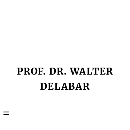
Skip
IMPRESSUM
to
KEIN ZUGRIFF
content
KONTAKT
SEMINARLISTE
VITA
PROF. DR. WALTER
DELABAR