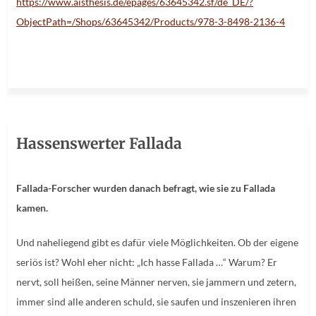
https://www.aisthesis.de/epages/63645342.sf/de_DE/?
ObjectPath=/Shops/63645342/Products/978-3-8498-2136-4
Hassenswerter Fallada
Fallada-Forscher wurden danach befragt, wie sie zu Fallada
kamen.
Und naheliegend gibt es dafür viele Möglichkeiten. Ob der eigene
seriös ist? Wohl eher nicht: „Ich hasse Fallada …“ Warum? Er
nervt, soll heißen, seine Männer nerven, sie jammern und zetern,
immer sind alle anderen schuld, sie saufen und inszenieren ihren