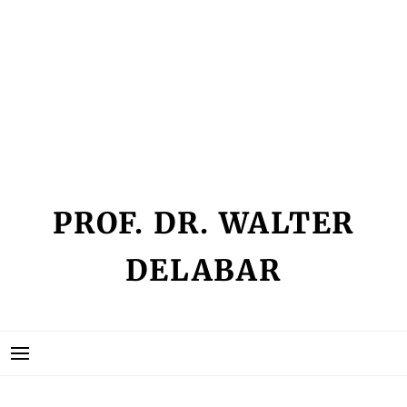
Skip
IMPRESSUM
to
KEIN ZUGRIFF
content
KONTAKT
SEMINARLISTE
VITA
PROF. DR. WALTER
DELABAR