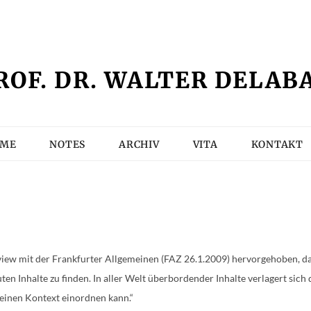
T
SEMINARLISTE
VITA
ROF. DR. WALTER DELAB
ME
NOTES
ARCHIV
VITA
KONTAKT
view mit der Frankfurter Allgemeinen (FAZ 26.1.2009) hervorgehoben, das
ten Inhalte zu finden. In aller Welt überbordender Inhalte verlagert sic
n einen Kontext einordnen kann.“