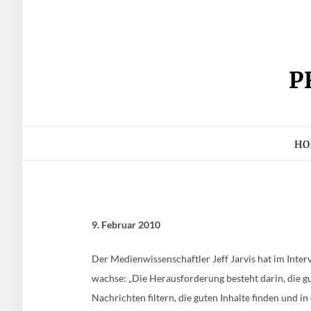
Skip
IMPRESSUM
KEIN ZUGRIFF
KONTAK
to
content
P
HO
9. Februar 2010
Der Medienwissenschaftler Jeff Jarvis hat im Inter
wachse: „Die Herausforderung besteht darin, die gu
Nachrichten filtern, die guten Inhalte finden und i