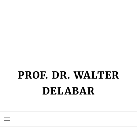
Skip
IMPRESSUM
to
KEIN ZUGRIFF
content
KONTAKT
SEMINARLISTE
VITA
PROF. DR. WALTER
DELABAR