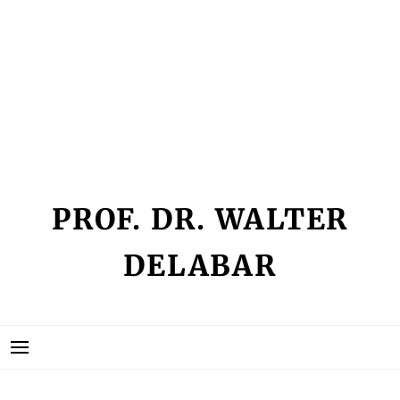
Skip
IMPRESSUM
to
KEIN ZUGRIFF
content
KONTAKT
SEMINARLISTE
VITA
PROF. DR. WALTER
DELABAR